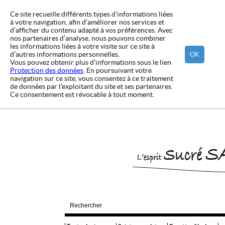
Ce site recueille différents types d’informations liées
à votre navigation, afin d’améliorer nos services et
d’afficher du contenu adapté à vos préférences. Avec
nos partenaires d’analyse, nous pouvons combiner
les informations liées à votre visite sur ce site à
d’autres informations personnelles.
OK
Vous pouvez obtenir plus d’informations sous le lien
Protection des données
. En poursuivant votre
navigation sur ce site, vous consentez à ce traitement
de données par l’exploitant du site et ses partenaires.
Ce consentement est révocable à tout moment.