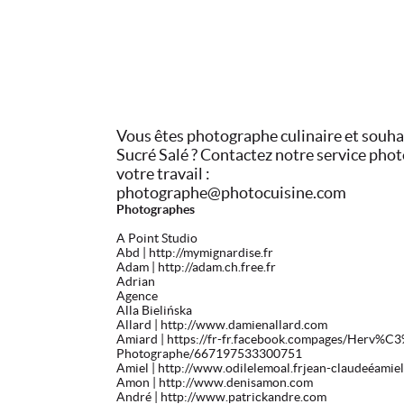
Vous êtes photographe culinaire et souhai
Sucré Salé ? Contactez notre service phot
votre travail :
photographe@photocuisine.com
Photographes
A Point Studio
Abd
| http://mymignardise.fr
Adam
| http://adam.ch.free.fr
Adrian
Agence
Alla Bielińska
Allard
| http://www.damienallard.com
Amiard
| https://fr-fr.facebook.compages/Herv%
Photographe/667197533300751
Amiel
| http://www.odilelemoal.frjean-claudeéamiel
Amon
| http://www.denisamon.com
André
| http://www.patrickandre.com