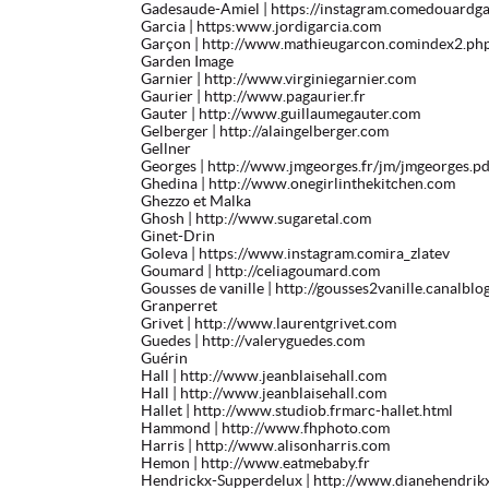
Gadesaude-Amiel
| https://instagram.comedouardg
Garcia
| https:www.jordigarcia.com
Garçon
| http://www.mathieugarcon.comindex2.ph
Garden Image
Garnier
| http://www.virginiegarnier.com
Gaurier
| http://www.pagaurier.fr
Gauter
| http://www.guillaumegauter.com
Gelberger
| http://alaingelberger.com
Gellner
Georges
| http://www.jmgeorges.fr/jm/jmgeorges.pd
Ghedina
| http://www.onegirlinthekitchen.com
Ghezzo et Malka
Ghosh
| http://www.sugaretal.com
Ginet-Drin
Goleva
| https://www.instagram.comira_zlatev
Goumard
| http://celiagoumard.com
Gousses de vanille
| http://gousses2vanille.canalblo
Granperret
Grivet
| http://www.laurentgrivet.com
Guedes
| http://valeryguedes.com
Guérin
Hall
| http://www.jeanblaisehall.com
Hall
| http://www.jeanblaisehall.com
Hallet
| http://www.studiob.frmarc-hallet.html
Hammond
| http://www.fhphoto.com
Harris
| http://www.alisonharris.com
Hemon
| http://www.eatmebaby.fr
Hendrickx-Supperdelux
| http://www.dianehendrik