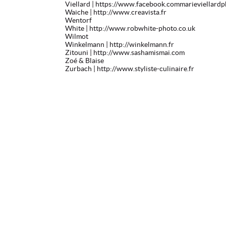
Viellard
| https://www.facebook.commarieviellard
Waiche
| http://www.creavista.fr
Wentorf
White
| http://www.robwhite-photo.co.uk
Wilmot
Winkelmann
| http://winkelmann.fr
Zitouni
| http://www.sashamismai.com
Zoé & Blaise
Zurbach
| http://www.styliste-culinaire.fr