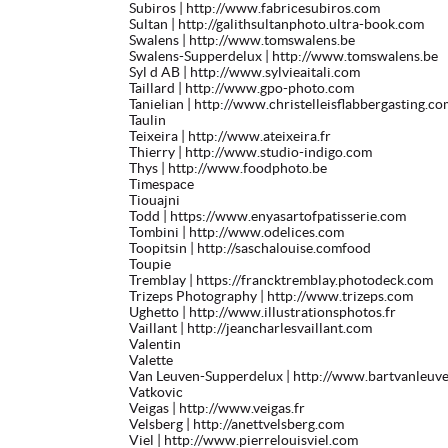
Subiros
| http://www.fabricesubiros.com
Sultan
| http://galithsultanphoto.ultra-book.com
Swalens
| http://www.tomswalens.be
Swalens-Supperdelux
| http://www.tomswalens.be
Syl d AB
| http://www.sylvieaitali.com
Taillard
| http://www.gpo-photo.com
Tanielian
| http://www.christelleisflabbergasting.co
Taulin
Teixeira
| http://www.ateixeira.fr
Thierry
| http://www.studio-indigo.com
Thys
| http://www.foodphoto.be
Timespace
Tiouajni
Todd
| https://www.enyasartofpatisserie.com
Tombini
| http://www.odelices.com
Toopitsin
| http://saschalouise.comfood
Toupie
Tremblay
| https://francktremblay.photodeck.com
Trizeps Photography
| http://www.trizeps.com
Ughetto
| http://www.illustrationsphotos.fr
Vaillant
| http://jeancharlesvaillant.com
Valentin
Valette
Van Leuven-Supperdelux
| http://www.bartvanleuv
Vatkovic
Veigas
| http://www.veigas.fr
Velsberg
| http://anettvelsberg.com
Viel
| http://www.pierrelouisviel.com