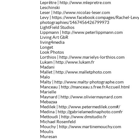
Leprêtre
| http://www.mlepretre.com
Leschinski
Leser
| http://www.nicolas-leser.com
Levy
| https://www.facebook.compages/Rachel-Levy
photographies/1467456426799973
LightField Studios
Lippmann
| http://www.peterlippmann.com
Living Art GbR
living4media
Longet
Look Photos
Lorthios
| http://www.marielys-lorthios.com
Lukam
| http://www.lukam.fr
Madani
Mallet
| http://www.malletphoto.com
Malo
Malty
| http://www.malty-photographe.com
Manceau
| http://manceau.s.free.frAccueil.html
Marielle
Maynard
| http://www.oliviermaynard.com
Mebazaa
Medilek
| http://www.petermedilek.com#/
Medina
| http://gabrielamedinaphoto.comfr
Mettoudi
| http://www.dmstudio.fr
Michael Rosenfeld
Mouchy
| http://www.martinemouchy.com
Moulis
Muresan