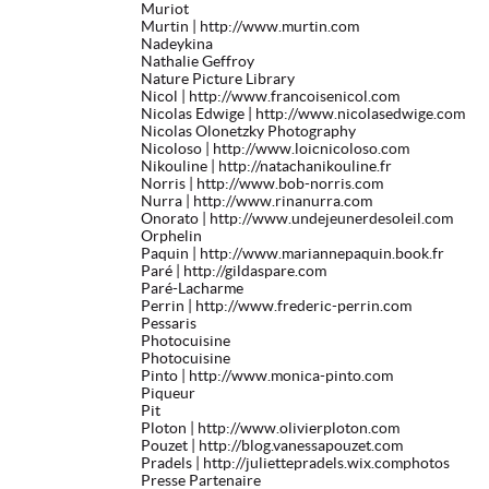
Muriot
Murtin
| http://www.murtin.com
Nadeykina
Nathalie Geffroy
Nature Picture Library
Nicol
| http://www.francoisenicol.com
Nicolas Edwige
| http://www.nicolasedwige.com
Nicolas Olonetzky Photography
Nicoloso
| http://www.loicnicoloso.com
Nikouline
| http://natachanikouline.fr
Norris
| http://www.bob-norris.com
Nurra
| http://www.rinanurra.com
Onorato
| http://www.undejeunerdesoleil.com
Orphelin
Paquin
| http://www.mariannepaquin.book.fr
Paré
| http://gildaspare.com
Paré-Lacharme
Perrin
| http://www.frederic-perrin.com
Pessaris
Photocuisine
Photocuisine
Pinto
| http://www.monica-pinto.com
Piqueur
Pit
Ploton
| http://www.olivierploton.com
Pouzet
| http://blog.vanessapouzet.com
Pradels
| http://juliettepradels.wix.comphotos
Presse Partenaire