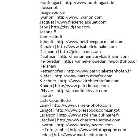
Hopfengart
| http://www.hopfengart.de
Hussenot
Image Source
Iwanon
| http://www.iwanon.com
Jacquet
| www.fredericjacquet.com
Japy
| http://davidjapy.com
Jeanne B.
Jonneskindt
Jubault
| http://www.petitbecgourmand.com
Kanako
| http://www.isabellekanako.com
Karmann
| http://jckarmann.com
Kaufman
| http://mariannemaurykaufmann.com
Kerouédan
| https://annekerouedan.myportfolio.co
Kershaw
Kettenhofen
| http://www.patriciakettenhofen.fr
Kiefer
| http://www.hartmutkiefer.com
Kirchner
| http://www.kirchnerstefan.com
Knaup
| http://www.peterknaup.com
L'Hyver
| http://amandinelhyver.com'
Lacroix
Lady Coquillette
Lamy
| http://www.usine-a-photo.com
Langot
| http://www.pressbook.comLangot
Laraison
| http://www.stylisme-culinaire.fr
Lascève
| http://www.charlottelasceve.com
Lawton
| http://www.beckylawton.com
Le Fotographe
| http://www.lefotographe.com
Leduc
| http://www.marieleduc.com