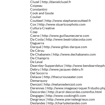
Cluzel
| http://danielcluzel.fr
Coipeau
Constantini
Cook and Goute
Coulier
Coutteel
| http://www.stephanecoutteel.fr
Cox
| http://www.stuartcoxphoto.com
Cultura Creative
Czap
Czerw
| http://www.guillaumeczerw.com
Da Costa
| http://www.beatrizdacosta.com
Daguerre
Darqué
| http://www.gilles-darque.com
De Cérou
De Chabaneix
| http://www.dechabaneix.com
De Champris
De Leval
Dearnley-Supperdelux
| http://www.bendearnleyp
Debru
| http://www.jacques-debru.fr
Del Socorro
Delauw
| http://thecuriouseater.com
Demarquoy
Denizot
| http://melaniedenizot.com
Derennes
| http://www.imagesacroquer.frstudio.ph
Descordes
| http://carol-descordes.cominfos.html
Desgages
| http://www.cookinglili.com
Desgrieux
| http://www.pierredesgrieux.com
Deslandes
| http://charlydeslandes.com