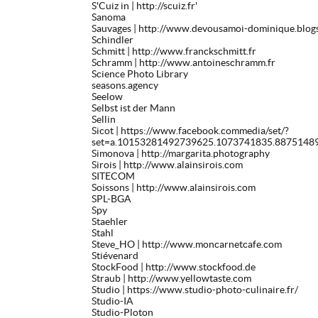
S'Cuiz in
| http://scuiz.fr'
Sanoma
Sauvages
| http://www.devousamoi-dominique.blog
Schindler
Schmitt
| http://www.franckschmitt.fr
Schramm
| http://www.antoineschramm.fr
Science Photo Library
seasons.agency
Seelow
Selbst ist der Mann
Sellin
Sicot
| https://www.facebook.commedia/set/?
set=a.10153281492739625.1073741835.8875148
Simonova
| http://margarita.photography
Sirois
| http://www.alainsirois.com
SITECOM
Soissons
| http://www.alainsirois.com
SPL-BGA
Spy
Staehler
Stahl
Steve_HO
| http://www.moncarnetcafe.com
Stiévenard
StockFood
| http://www.stockfood.de
Straub
| http://www.yellowtaste.com
Studio
| https://www.studio-photo-culinaire.fr/
Studio-IA
Studio-Ploton