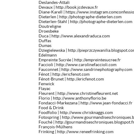
Deslandes-Attali
Devaux
| http://book.jcdevaux.fr
Diane-Karell
| https://www.instagram.comconfessio
Dieterlen
| http://photographe-dieterlen.com
Dieterlen-Stahl
| http://photographe-dieterlen.com
Doutreligne
Droesbeke
Duca
| http://www.alexandraduca.com
Duffas
Dumas
Dziegielewska
| http://pieprzczywanilia.blogspot.c
Edelmann
Empreinte Sucrée
| http://empreintesucree.fr
Faccioli
| http://www.carolinefaccioli.com
Fauconnet
| http://www.sandrinephotography.com
Fénot
| http://ericfenot.com
Fénot-Brunet
| http://ericfenot.com
Fenwick
Flayac
Fleurent
| http://www.christinefleurent.net
Florio
| http://www.anthonyflorio.be
Fondacci-Markezana
| http://www.jean-fondacci.fr
Food & Drink
Foodfolio
| http://www.chrisknaggs.com
Fotospring
| http://www.gourmandiseschroniques.
Fouché
| http://gourmandiseschroniques.blogspot.f
François-Mülhens
Frinking
| http://www.reneefrinking.com