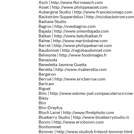
Asch
| http://www.florineasch.com
Asset
| http://www.philippeasset.com
Aubergine Studio
| http://www.francescomajo.com
Backström-Supperdelux
| http://nicobackstrom.com
Badiane Studio
Bagros
| http://yvesbagros.com
Bajada
| http://www.simonbajada.com
Balkan
| http://www.betulbalkan.fr
Balme
| http://www.martinbalme.com
Barret
| http://www.philippebarret.com
Baudonnet
| http://regisbaudonnet.com
Belmonte
| http://www.foodimages.fr
Benaouda
Benedetta Jasmine Guetta
Beretta
| http://www.ilvaberetta.com
Bergeron
Berrué
| http://www.ericberrue.com
Bertram
Biguet
Bilic
| http://www.eskimo-joel.comjeacuterocircme-b
Blézy
Blin
Blin-Dreyfus
Bloch Lainé
| http://www.fhmtphoto.com
Blueberry Studio
| http://www.blueberrystudio.it
Boivin
| http://www.ericboivin.com
Bonhommet
Bonnier
| http://www.studiob.frdavid-bonnier.html