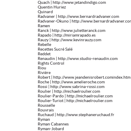
Quach
| http://www.jetandindigo.com
Quentin Huriez
Quinard
Radvaner
| http://www.bernardradvaner.com
Radvaner-Okuno
| http://www.bernardradvaner.co
Ramen
Ranck
| http://www.julietteranck.com
Rapado
| http://miriamrapado.es
Rauzy
| http://www.kevinrauzy.com
Rebelle
Recettes Sucré Salé
Reddet
Renaudin
| http://www.studio-renaudin.com
Rights Control
Riou
Rivière
Robert
| http://www.jeandenisrobert.comindex.htm
Roche
| http://www.amelieroche.com
Rossi
| http://www.sabrina-rossi.com
Roulier
| http://michaelroulier.com
Roulier-Pardo
| http://michaelroulier.com
Roulier-Turiot
| http://michaelroulier.com
Rousselle
Rouvrais
Ruchaud
| http://www.stephaneruchaud.fr
Ryman
Ryman Cabannes
Ryman-Jobard