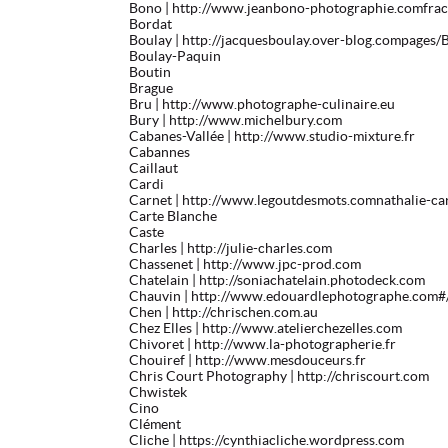
Bono
| http://www.jeanbono-photographie.comfrac
Bordat
Boulay
| http://jacquesboulay.over-blog.compages
Boulay-Paquin
Boutin
Brague
Bru
| http://www.photographe-culinaire.eu
Bury
| http://www.michelbury.com
Cabanes-Vallée
| http://www.studio-mixture.fr
Cabannes
Caillaut
Cardi
Carnet
| http://www.legoutdesmots.comnathalie-ca
Carte Blanche
Caste
Charles
| http://julie-charles.com
Chassenet
| http://www.jpc-prod.com
Chatelain
| http://soniachatelain.photodeck.com
Chauvin
| http://www.edouardlephotographe.com#
Chen
| http://chrischen.com.au
Chez Elles
| http://www.atelierchezelles.com
Chivoret
| http://www.la-photographerie.fr
Chouiref
| http://www.mesdouceurs.fr
Chris Court Photography
| http://chriscourt.com
Chwistek
Cino
Clément
Cliche
| https://cynthiacliche.wordpress.com